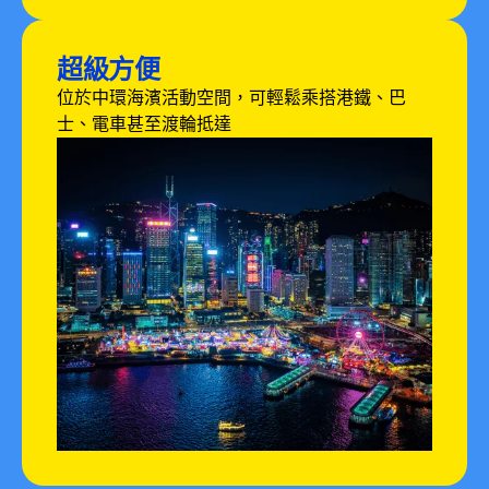
超級方便
位於中環海濱活動空間，可輕鬆乘搭港鐵、巴
士、電車甚至渡輪抵達