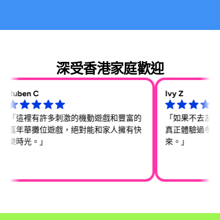
深受香港家庭歡迎
en C
Ivy Z
這裡有許多刺激的機動遊戲和豐富的
「如果不去友邦嘉年
年華攤位遊戲，絕對能和家人擁有快
真正體驗過冬天。我
時光。」
來。」