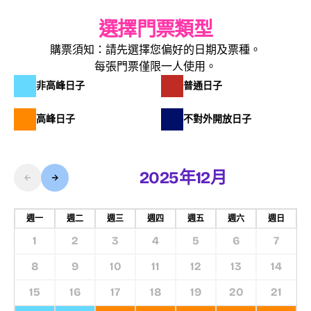
選擇門票類型
購票須知：請先選擇您偏好的日期及票種。
每張門票僅限一人使用。
非高峰日子
普通日子
高峰日子
不對外開放日子
2025年12月
週一
週二
週三
週四
週五
週六
週日
1
2
3
4
5
6
7
8
9
10
11
12
13
14
15
16
17
18
19
20
21