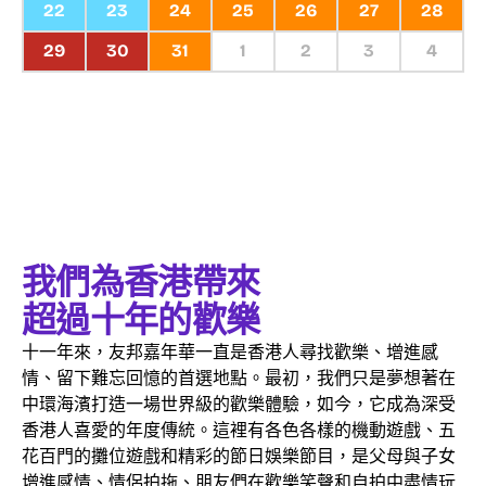
22
23
24
25
26
27
28
29
30
31
1
2
3
4
我們為香港帶來
超過十年的歡樂
十一年來，友邦嘉年華一直是香港人尋找歡樂、增進感
情、留下難忘回憶的首選地點。最初，我們只是夢想著在
中環海濱打造一場世界級的歡樂體驗，如今，它成為深受
香港人喜愛的年度傳統。這裡有各色各樣的機動遊戲、五
花百門的攤位遊戲和精彩的節日娛樂節目，是父母與子女
增進感情、情侶拍拖、朋友們在歡樂笑聲和自拍中盡情玩