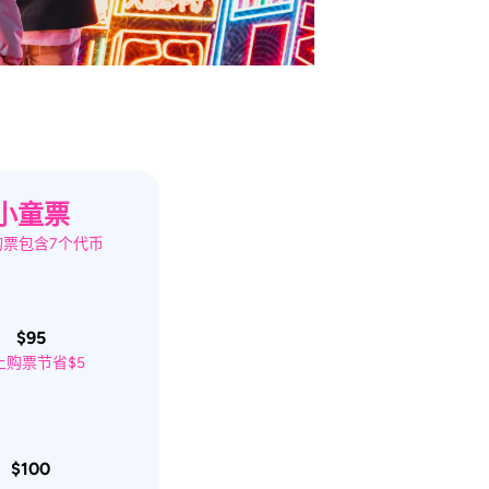
小童票
购票包含7个代币
$95
上购票节省$5
$100