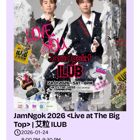
JamNgok 2026 <Live at The Big
Top> | 艾粒 ILUB
2026-01-24
8:00 PM
-
9:30 PM