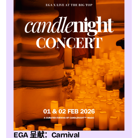
EGA 呈献：Carnival